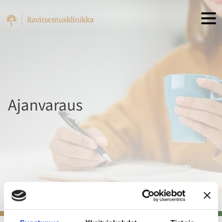
Hyppää sisältöön
Ajanvaraus