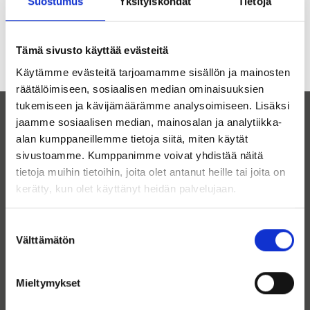
Suostumus
Yksityiskohdat
Tietoja
Tämä sivusto käyttää evästeitä
Käytämme evästeitä tarjoamamme sisällön ja mainosten
räätälöimiseen, sosiaalisen median ominaisuuksien
tukemiseen ja kävijämäärämme analysoimiseen. Lisäksi
jaamme sosiaalisen median, mainosalan ja analytiikka-
alan kumppaneillemme tietoja siitä, miten käytät
sivustoamme. Kumppanimme voivat yhdistää näitä
tietoja muihin tietoihin, joita olet antanut heille tai joita on
kerätty, kun olet käyttänyt heidän palvelujaan.
Ravitsemusklinikka Henna Rannikko Oy
Tiedustelut
Suostumuksen
Välttämätön
valinta
Y-tunnus: 2734581-8
Toimitusjohtaja, ravitsemusterapeutti Henna Rannikko
Sijainti: Helsinki
Mieltymykset
+358408442263