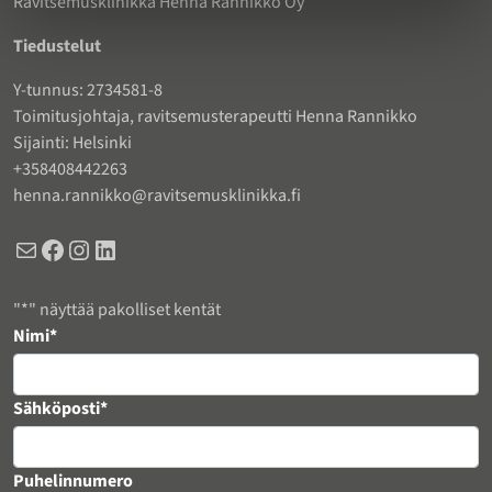
Ravitsemusklinikka Henna Rannikko Oy
Tiedustelut
Y-tunnus: 2734581-8
Toimitusjohtaja, ravitsemusterapeutti Henna Rannikko
Sijainti: Helsinki
+358408442263
henna.rannikko@ravitsemusklinikka.fi
Sähköposti
Facebook
Instagram
LinkedIn
"
*
" näyttää pakolliset kentät
Instagram
Nimi
*
Kenttä on validointitarkoituksiin ja tulee jättää koskemattomaksi.
Sähköposti
*
Puhelinnumero