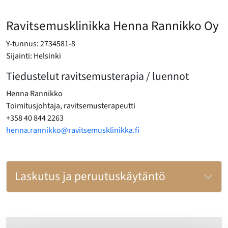
Ravitsemusklinikka Henna Rannikko Oy
Y-tunnus: 2734581-8
Sijainti: Helsinki
Tiedustelut ravitsemusterapia / luennot
Henna Rannikko
Toimitusjohtaja, ravitsemusterapeutti
+358 40 844 2263
henna.rannikko@ravitsemusklinikka.fi
Laskutus ja peruutuskäytäntö