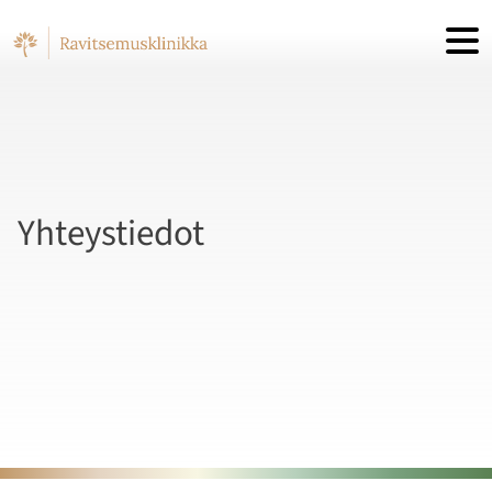
Hyppää sisältöön
Yhteystiedot