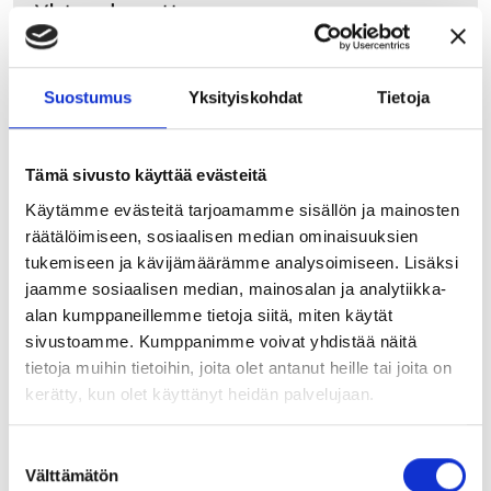
Yhteydenotto
"
*
" näyttää pakolliset kentät
X/Twitter
Suostumus
Yksityiskohdat
Tietoja
Nimi
*
Kenttä on validointitarkoituksiin ja tulee jättää koskemattomaksi.
Tämä sivusto käyttää evästeitä
Sähköposti
*
Käytämme evästeitä tarjoamamme sisällön ja mainosten
räätälöimiseen, sosiaalisen median ominaisuuksien
tukemiseen ja kävijämäärämme analysoimiseen. Lisäksi
jaamme sosiaalisen median, mainosalan ja analytiikka-
alan kumppaneillemme tietoja siitä, miten käytät
Puhelinnumero
sivustoamme. Kumppanimme voivat yhdistää näitä
tietoja muihin tietoihin, joita olet antanut heille tai joita on
kerätty, kun olet käyttänyt heidän palvelujaan.
Viesti
Suostumuksen
Välttämätön
valinta