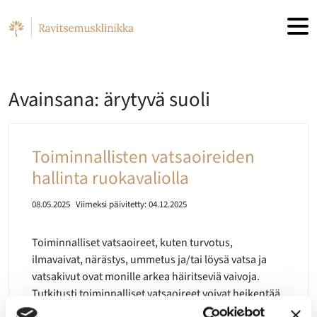
Hyppää sisältöön
Avainsana: ärytyvä suoli
Toiminnallisten vatsaoireiden
hallinta ruokavaliolla
08.05.2025
Viimeksi päivitetty:
04.12.2025
Toiminnalliset vatsaoireet, kuten turvotus,
ilmavaivat, närästys, ummetus ja/tai löysä vatsa ja
vatsakivut ovat monille arkea häiritseviä vaivoja.
Tutkitusti toiminnalliset vatsaoireet voivat heikentää
elämänlaatua jopa yhtä paljon kun tyypin 1 diabetes.