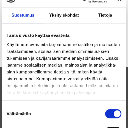
Toiminnalliset vatsaoireet rajoittavat syömistä,
liikkumista ja sosiaalista elämää – usein…
Suostumus
Yksityiskohdat
Tietoja
Lue lisää
Tämä sivusto käyttää evästeitä
Käytämme evästeitä tarjoamamme sisällön ja mainosten
räätälöimiseen, sosiaalisen median ominaisuuksien
tukemiseen ja kävijämäärämme analysoimiseen. Lisäksi
jaamme sosiaalisen median, mainosalan ja analytiikka-
alan kumppaneillemme tietoja siitä, miten käytät
sivustoamme. Kumppanimme voivat yhdistää näitä
tietoja muihin tietoihin, joita olet antanut heille tai joita on
kerätty, kun olet käyttänyt heidän palvelujaan.
Ravitsemusklinikka Henna Rannikko Oy
Suostumuksen
Välttämätön
valinta
Tiedustelut